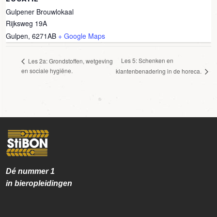
Gulpener Brouwlokaal
Rijksweg 19A
Gulpen
,
6271AB
+ Google Maps
Les 5: Schenken en
Les 2a: Grondstoffen, wetgeving
en sociale hygiëne.
klantenbenadering in de horeca.
Dé nummer
1
in bieropleidingen