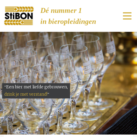
Stibon
Dé nummer 1
in bieropleidingen
Een bier met liefde gebrouwen,
“
drink je met verstand!
”