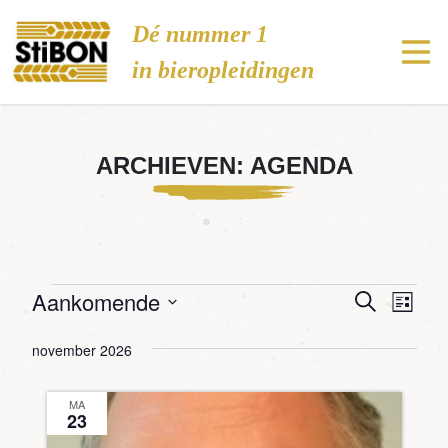
Stibon
Dé nummer 1
in bieropleidingen
ARCHIEVEN:
AGENDA
Agenda
Aankomende
Agenda
Age
Zoeken
Lijst
wee
Zoeken
Selecteer
november 2026
navi
een
en
datum.
weerge
MA
navigati
23