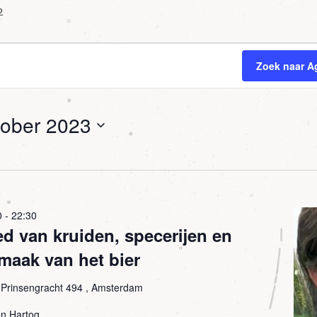
2
tober 2023
Zoek naar A
tober 2023
0
-
22:30
ed van kruiden, specerijen en
maak van het bier
m
Prinsengracht 494 , Amsterdam
en Hartog