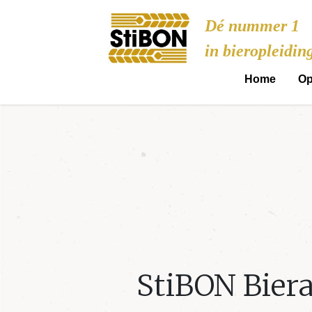
Stibon
Dé nummer 1
in bieropleidin
Home
Op
StiBON Bier