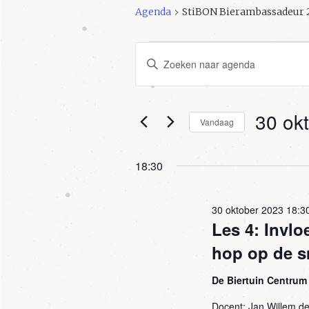
Agenda
StiBON Bierambassadeur 
Agenda in 30 ok
Agenda
Vul
Zoeken
een
keyword
en
in.
30 ok
Vandaag
Zoek
weergeven
voor
Selecteer
navigatie
Agenda
een
18:30
met
datum.
keyword.
30 oktober 2023 18:3
Les 4: Invlo
hop op de s
De Biertuin Centru
Docent: Jan Willem d