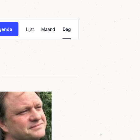
Agenda
genda
Lijst
Maand
Dag
weergaven
navigatie