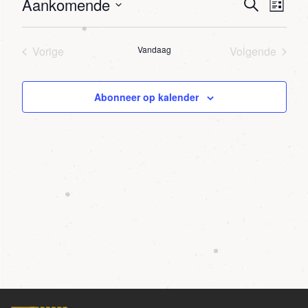
Aankomende
Agenda
Age
Zoeken
Lijst
wee
Zoeken
Selecteer
navi
een
en
Vorige
Vandaag
Volgende
datum.
weerge
Agenda
Agenda
navigati
Abonneer op kalender