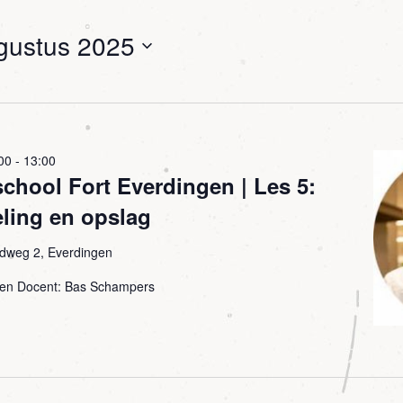
gustus 2025
00
-
13:00
hool Fort Everdingen | Les 5:
ling en opslag
dweg 2, Everdingen
ngen Docent: Bas Schampers