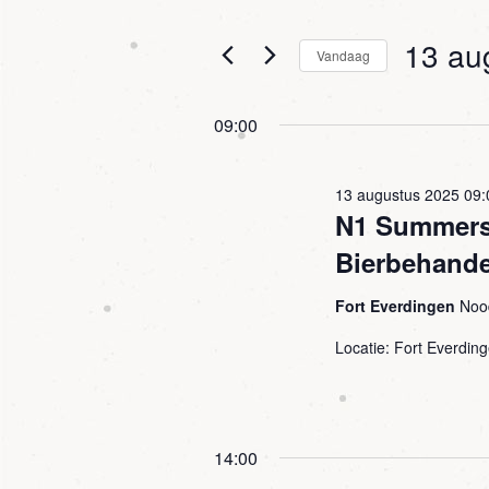
keyword
en
in.
13 au
Vandaag
Zoek
weergeven
voor
Selecteer
navigatie
Agenda
een
09:00
met
datum.
keyword.
13 augustus 2025 09:
N1 Summersc
Bierbehande
Fort Everdingen
Noo
Locatie: Fort Everdi
14:00