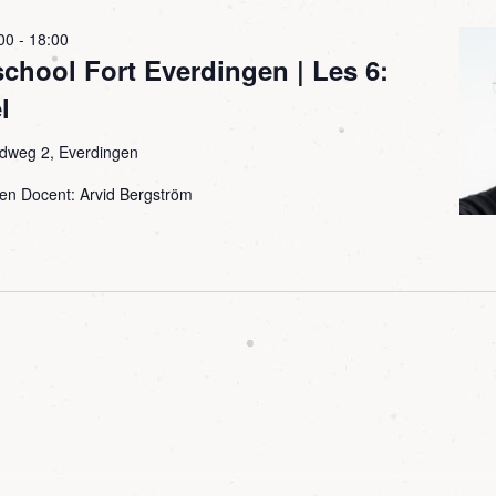
00
-
18:00
hool Fort Everdingen | Les 6:
l
dweg 2, Everdingen
gen Docent: Arvid Bergström