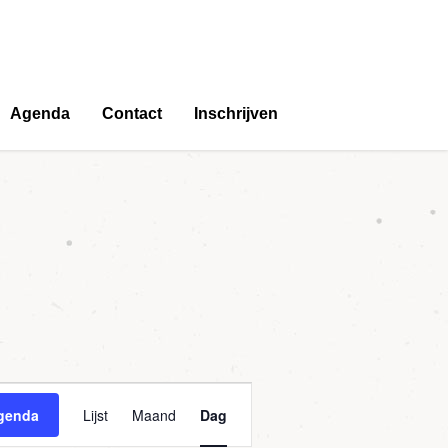
Agenda
Contact
Inschrijven
Agenda
genda
Lijst
Maand
Dag
weergaven