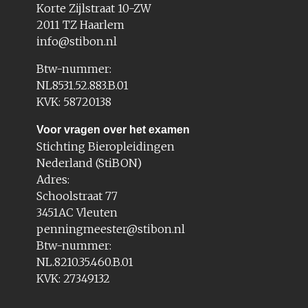
Korte Zijlstraat 10-ZW
2011 TZ Haarlem
info@stibon.nl
Btw-nummer:
NL8531.52.883.B.01
KVK: 58720138
Voor vragen over het examen
Stichting Bieropleidingen
Nederland (StiBON)
Adres:
Schoolstraat 77
3451AC Vleuten
penningmeester@stibon.nl
Btw-nummer:
NL.8210.35.460.B.01
KVK: 27349132