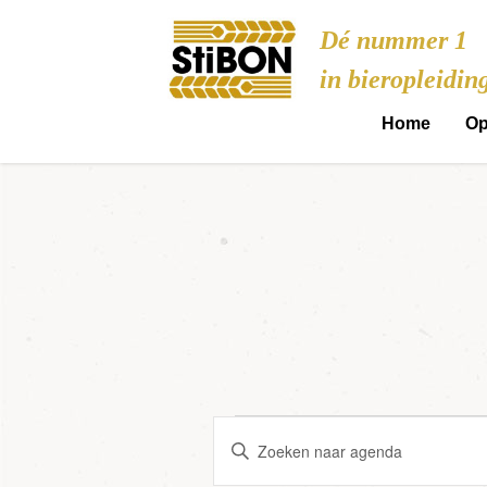
Stibon
Dé nummer 1
in bieropleidin
Home
Op
Agenda in 13
Agenda
Vul
Zoeken
een