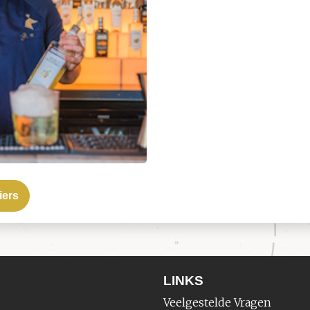
iers
LINKS
Veelgestelde Vragen