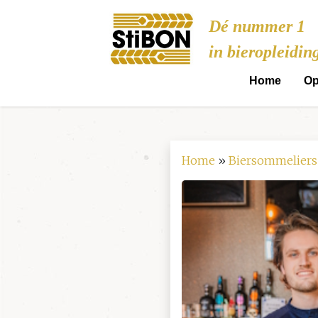
Stibon
Dé nummer 1
in bieropleidin
Home
Op
Home
»
Biersommeliers