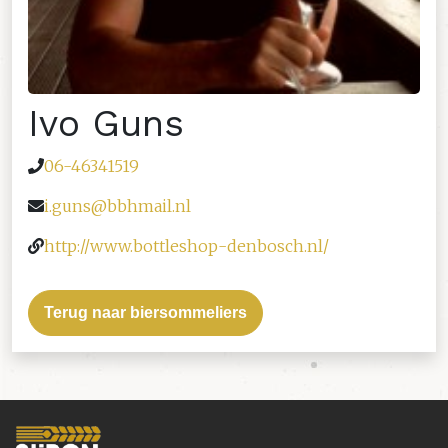
Ivo Guns
06-46341519
i.guns@bbhmail.nl
http://www.bottleshop-denbosch.nl/
Terug naar biersommeliers