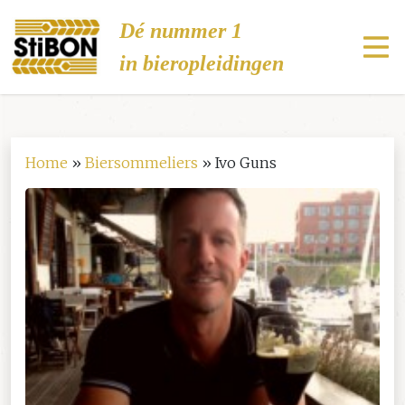
Stibon
Dé nummer 1
in bieropleidingen
Home
»
Biersommeliers
»
Ivo Guns