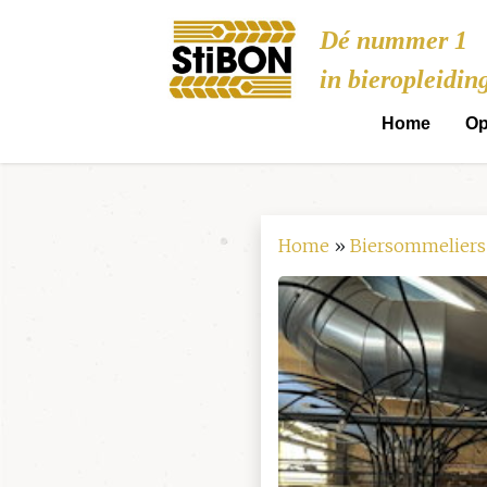
Stibon
Dé nummer 1
in bieropleidin
Home
Op
Home
»
Biersommeliers