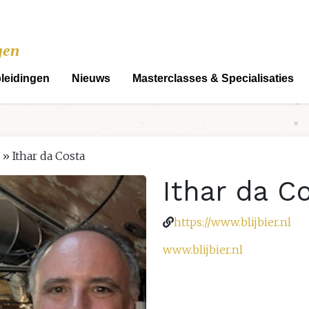
gen
leidingen
Nieuws
Masterclasses & Specialisaties
»
Ithar da Costa
Ithar da C
https://www.blijbier.nl
www.blijbier.nl