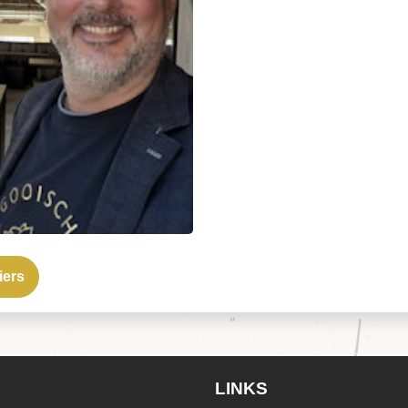
iers
LINKS