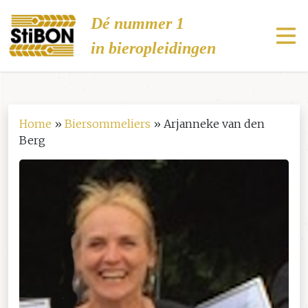
Stibon
Dé nummer 1
in bieropleidingen
Home
»
Biersommeliers
»
Arjanneke van den
Berg