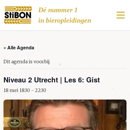
Stibon
Dé nummer 1
in bieropleidingen
« Alle Agenda
Dit agenda is voorbij.
Niveau 2 Utrecht | Les 6: Gist
18 mei 18:30
-
22:30