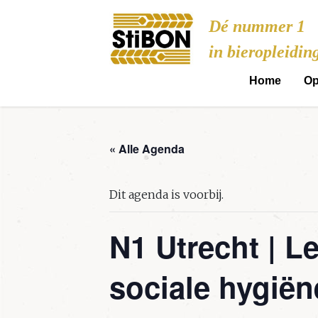
Stibon
Dé nummer 1
in bieropleidin
Home
Op
« Alle Agenda
Dit agenda is voorbij.
N1 Utrecht | L
sociale hygiën