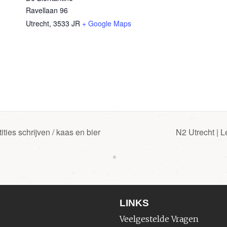
Ravellaan 96
Utrecht
,
3533 JR
+ Google Maps
ties schrijven / kaas en bier
N2 Utrecht | L
LINKS
Veelgestelde Vragen