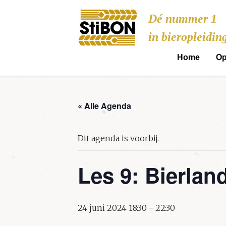
Stibon
Dé nummer 1
in bieropleidin
Home
Op
« Alle Agenda
Dit agenda is voorbij.
Les 9: Bierlan
24 juni 2024 18:30
-
22:30