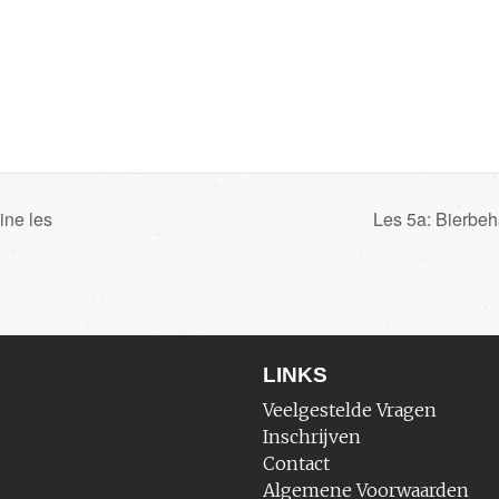
ine les
Les 5a: Bierbe
LINKS
Veelgestelde Vragen
Inschrijven
Contact
Algemene Voorwaarden