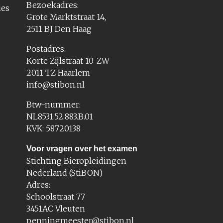
Bezoekadres:
ies
Grote Marktstraat 14,
2511 BJ Den Haag
Postadres:
Korte Zijlstraat 10-ZW
2011 TZ Haarlem
info@stibon.nl
Btw-nummer:
NL8531.52.883.B.01
KVK: 58720138
Voor vragen over het examen
Stichting Bieropleidingen
Nederland (StiBON)
Adres:
Schoolstraat 77
3451AC Vleuten
penningmeester@stibon.nl