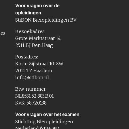
Voor vragen over de
opleidingen
StiBON Bieropleidingen BV
Bezoekadres:
ies
Grote Marktstraat 14,
2511 BJ Den Haag
Postadres:
Korte Zijlstraat 10-ZW
2011 TZ Haarlem
info@stibon.nl
Btw-nummer:
NL8531.52.883.B.01
KVK: 58720138
Voor vragen over het examen
Stichting Bieropleidingen
Nederland (StiBON)