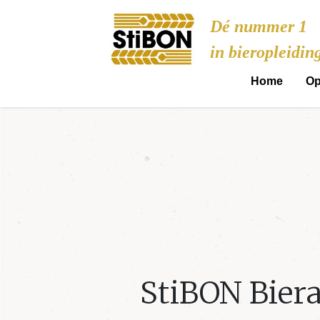
Stibon
Dé nummer 1
in bieropleidin
Home
Op
StiBON Bier