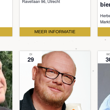
Ravellaan 96, Utrecht
bie
Herbe
Markt
MEER INFORMATIE
DI
W
29
3