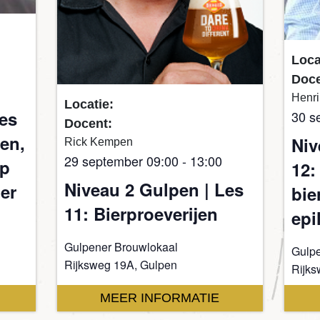
Loca
Doce
Henri
Locatie:
Les
30 s
Docent:
den,
Niv
Rick Kempen
29 september 09:00
-
13:00
op
12:
Niveau 2 Gulpen | Les
er
bie
11: Bierproeverijen
epi
Gulpener Brouwlokaal
Gulpe
Rijksweg 19A, Gulpen
Rijks
MEER INFORMATIE