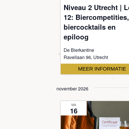
Niveau 2 Utrecht | 
12: Biercompetities,
biercocktails en
epiloog
De Bierkantine
Ravellaan 96, Utrecht
MEER INFORMATIE
november 2026
MA
16