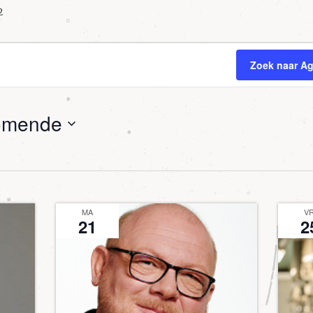
2
Zoek naar A
omende
MA
V
21
2