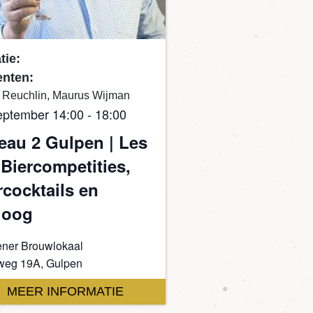
tie:
nten:
 Reuchlin, Maurus Wijman
eptember 14:00
-
18:00
eau 2 Gulpen | Les
 Biercompetities,
rcocktails en
loog
ner Brouwlokaal
weg 19A, Gulpen
MEER INFORMATIE