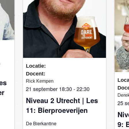
m
Locatie:
Docent:
Loca
Les
Rick Kempen
Doce
21 september 18:30
-
22:30
er
Dere
Niveau 2 Utrecht | Les
25 s
11: Bierproeverijen
Niv
9: 
De Bierkantine