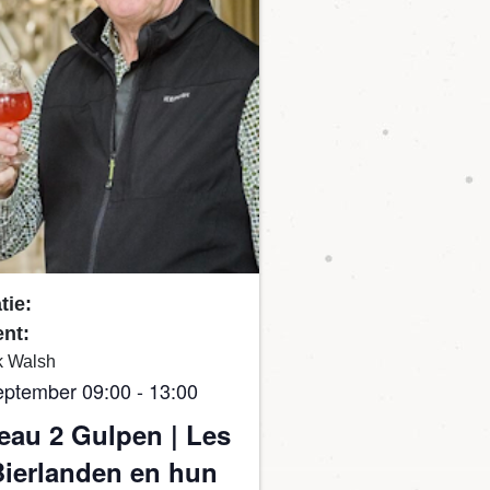
tie:
nt:
k Walsh
eptember 09:00
-
13:00
eau 2 Gulpen | Les
Bierlanden en hun