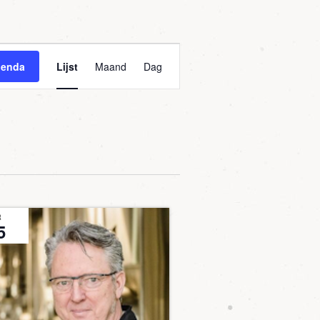
Agenda
genda
Lijst
Maand
Dag
weergaven
navigatie
R
5