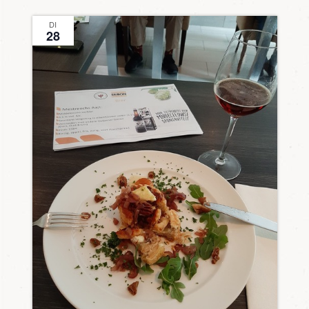
datum.
weerge
DI
navigati
28