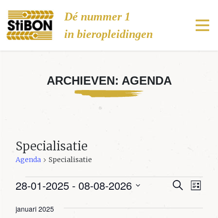
Stibon
Dé nummer 1
in bieropleidingen
ARCHIEVEN:
AGENDA
Specialisatie
Agenda
Specialisatie
Agenda
28-01-2025
 - 
08-08-2026
Agenda
Age
Zoeken
Lijst
wee
Zoeken
Selecteer
januari 2025
navi
een
en