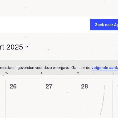
Zoek naar A
rt 2025
er
n resultaten gevonden voor deze weergave. Ga naar de
volgende aan
Bericht
WOENSDAG
DONDERDAG
VRIJDAG
Z
W
D
V
Z
0
0
0
26
27
28
agenda,
agenda,
agenda,