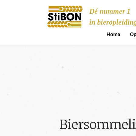
Stibon
Dé nummer 1
in bieropleidin
Home
Op
Biersommeli