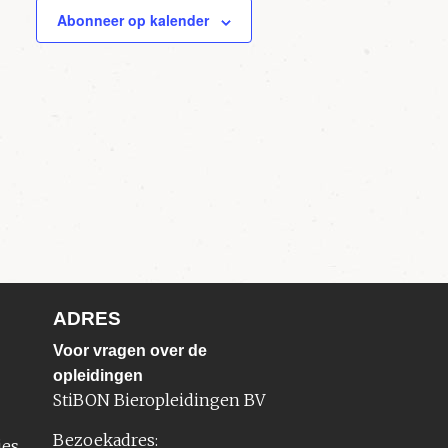
Abonneer op kalender
ADRES
Voor vragen over de
opleidingen
StiBON Bieropleidingen BV
Bezoekadres:
ies